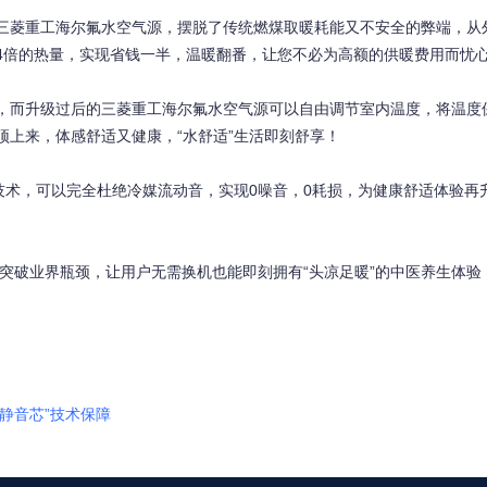
三菱重工海尔氟水空气源，摆脱了传统燃煤取暖耗能又不安全的弊端，从
4倍的热量，实现省钱一半，温暖翻番，让您不必为高额的供暖费用而忧
，而升级过后的三菱重工海尔氟水空气源可以自由调节室内温度，将温度
上来，体感舒适又健康，“水舒适”生活即刻舒享！
技术，可以完全杜绝冷媒流动音，实现0噪音，0耗损，为健康舒适体验再
，突破业界瓶颈，让用户无需换机也能即刻拥有“头凉足暖”的中医养生体验
静音芯”技术保障