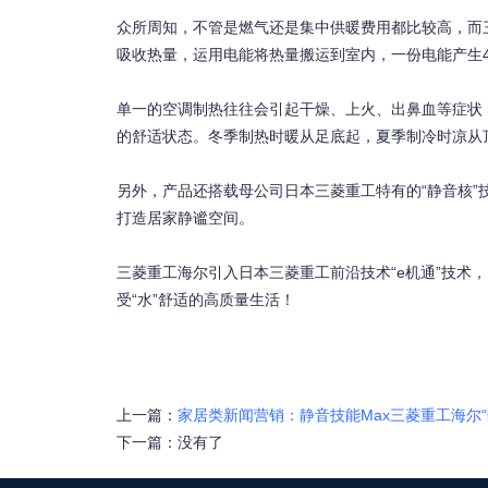
众所周知，不管是燃气还是集中供暖费用都比较高，而
吸收热量，运用电能将热量搬运到室内，一份电能产生
单一的空调制热往往会引起干燥、上火、出鼻血等症状
的舒适状态。冬季制热时暖从足底起，夏季制冷时凉从顶
另外，产品还搭载母公司日本三菱重工特有的“静音核”
打造居家静谧空间。
三菱重工海尔引入日本三菱重工前沿技术“e机通”技术
受“水”舒适的高质量生活！
上一篇：
家居类新闻营销：静音技能Max三菱重工海尔“
下一篇：没有了