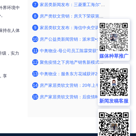
7
家居类新闻发布：三菱重工海尔“e机通”技术打造健康新体验
外界环境中
心。
8
房产类软文营销：房天下荣获第三届蝉鸣奖“2022年度行业风向奖”
9
家居类软文发布：海信中央空调:“天圆地方”新外观,颠覆行业的全新美学探索
保持在人体
10
房产公益类新闻营销：派米雷•公益在行动贵州双江爱心冬衣捐赠 让温暖在冬日盛放
11
中奥物业-母公司员工陈霖荣获“2019中国物业经理
升级，实力
媒体种草推广
12
聚焦疫情之下房地产销售新模式——房天下“网上售楼处”：一招下活满盘棋
13
中奥物业：服务东方花城获评2019杭州物业管理优秀住宅类项目
，享
14
房产家居类软文营销：20年上半年房产行业网络关注度报告 房天下APP关注度第一
15
房产家居类软文营销：后疫情时代资管——数字办公楼宇共营
新闻发稿客服