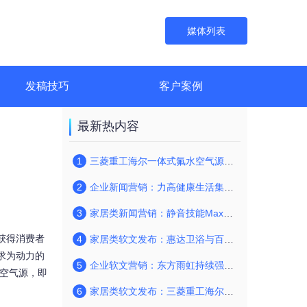
媒体列表
发稿技巧
客户案例
最新热内容
1
三菱重工海尔一体式氟水空气源清洁供暖，推动绿色新发展
2
企业新闻营销：力高健康生活集团挖掘物业管理附加价值，以精细化服务应对行业形势变革
3
家居类新闻营销：静音技能Max三菱重工海尔“静音芯”技术保障“舒静”空间
获得消费者
4
家居类软文发布：惠达卫浴与百佳联盟达成战略合作
求为动力的
5
企业软文营销：东方雨虹持续强化人才队伍建设 “雨虹人才”巩固“雨虹品质”
水空气源，即
6
家居类软文发布：三菱重工海尔携手浙江交工打造科技大城