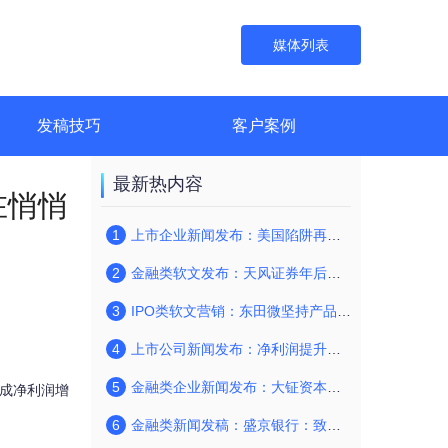
媒体列表
发稿技巧
客户案例
最新热内容
在悄悄
1
上市企业新闻发布：美国陷阱再现，美司法部起诉海能达背后缘由
2
金融类软文发布：天风证券年后再次走进校园，开展投资者教育系列活动
3
IPO类软文营销：东田微坚持产品创新，顺应行业潮流巩固研发优势
4
上市公司新闻发布：净利润提升近9成，康佳的这条业务线在悄悄长大
5
金融类企业新闻发布：大钲资本正式加入联合国负责任投资原则组织
9成净利润增
6
金融类新闻发稿：盛京银行：致力百姓民生 优化账户服务