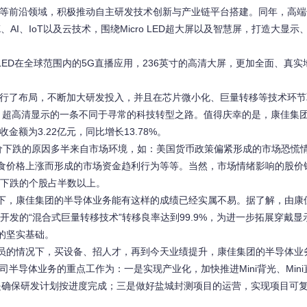
和新材料等前沿领域，积极推动自主研发技术创新与产业链平台搭建。同年，高
K、AI、IoT以及云技术，围绕Micro LED超大屏以及智慧屏，打造大显
icro LED在全球范围内的5G直播应用，236英寸的高清大屏，更加全面、真
进行了布局，不断加大研发投入，并且在芯片微小化、巨量转移等技术环
芯片、超高清显示的一条不同于寻常的科技转型之路。值得庆幸的是，康佳集
额为3.22亿元，同比增长13.78%。
价下跌的原因多半来自市场环境，如：美国货币政策偏紧形成的市场恐慌
食价格上涨而形成的市场资金趋利行为等等。当然，市场情绪影响的股价
，下跌的个股占半数以上。
下，康佳集团的半导体业务能有这样的成绩已经实属不易。据了解，由康
，自主开发的“混合式巨量转移技术”转移良率达到99.9%，为进一步拓展穿戴
的坚实基础。
员的情况下，买设备、招人才，再到今天业绩提升，康佳集团的半导体业
半导体业务的重点工作为：一是实现产业化，加快推进Mini背光、Mini直
二是确保研发计划按进度完成；三是做好盐城封测项目的运营，实现项目可