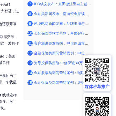
7
IPO软文发布：东田微注重自主创新，多方布局实现可持续发展
端子品牌
示、大智慧，进
8
金融类新闻发布：南向资金持续净流入 环球新材国际 大幅反弹近27%
9
跨境电商新闻发布：品牌出海怎样借用Tik Tok拓宽新的销售渠道
实地还原开幕
10
金融保险类软文营销：星展银行（中国）与中国能建下属公司成功签约绿色贷款
节取得突破。
团这一波操作
11
客户旅途突发急病，中信保诚救援服务贴心送返
12
金融保险类新闻营销案例：中信保诚人寿南宁客户患癌获赔18万
情绪；美国
错杀行
13
为母投保防癌险 中信保诚30万理赔款尽显孝子之
14
金融股票类新闻营销案例：瑞联新材IPO-所有主要产品列入国家战略新兴产业范
佳集团自主
显示、车载显
15
金融保险类新闻营销案例：农银汇理许金超-复工持续推进,市场行情回归基本面
媒体种草推广
务线就这样
显、Mini
复制。