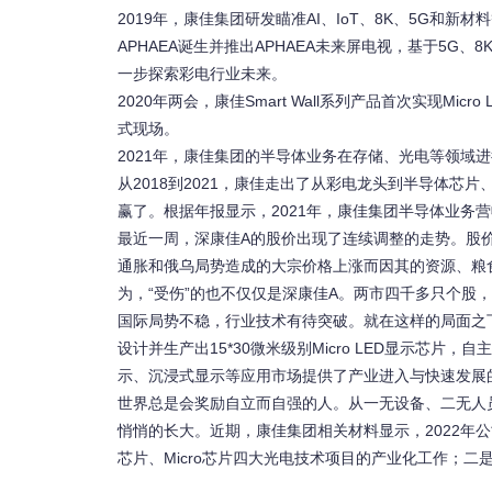
2019年，康佳集团研发瞄准AI、IoT、8K、5G
APHAEA诞生并推出APHAEA未来屏电视，基于5G、8
一步探索彩电行业未来。
2020年两会，康佳Smart Wall系列产品首次实现M
式现场。
2021年，康佳集团的半导体业务在存储、光电等领域
从2018到2021，康佳走出了从彩电龙头到半导体
赢了。根据年报显示，2021年，康佳集团半导体业务营收金
最近一周，深康佳A的股价出现了连续调整的走势。股
通胀和俄乌局势造成的大宗价格上涨而因其的资源、粮
为，“受伤”的也不仅仅是深康佳A。两市四千多只个股
国际局势不稳，行业技术有待突破。就在这样的局面之
设计并生产出15*30微米级别Micro LED显示芯片
示、沉浸式显示等应用市场提供了产业进入与快速发展
世界总是会奖励自立而自强的人。从一无设备、二无人
悄悄的长大。近期，康佳集团相关材料显示，2022年公司
芯片、Micro芯片四大光电技术项目的产业化工作；